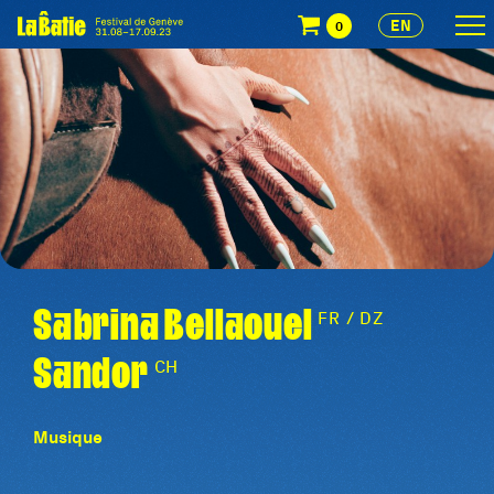
EN
0
Sabrina Bellaouel
FR / DZ
Sandor
CH
Musique