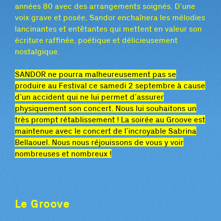
années 80 avec des arrangements soignés. D’une
voix grave et posée, Sandor enchaînera les mélodies
lancinantes et entêtantes qui mettent en valeur son
écriture raffinée, poétique et délicieusement
nostalgique.
SANDOR ne pourra malheureusement pas se
produire au Festival ce samedi 2 septembre à cause
d’un accident qui ne lui permet d’assurer
physiquement son concert. Nous lui souhaitons un
très prompt rétablissement ! La soirée au Groove est
maintenue avec le concert de l’incroyable Sabrina
Bellaouel. Nous nous réjouissons de vous y voir
nombreuses et nombreux !
Le Groove