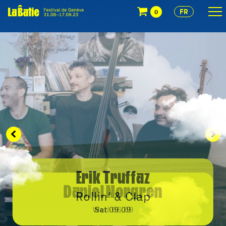
FR
0
Erik Truffaz
Rollin' & Clap
Sat 09.09