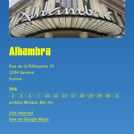
Alhambra
Rue de la Rôtisserie 10
1204 Genève
Suisse
TPG
2
3
5
7
10
12
14
17
18
19
20
36
D
arrêt(s) Molard, Bel-Air
Site internet
See on Google Maps